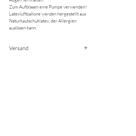
Zum Aufblasen eine Pumpe verwenden!
Latexluftballone werden hergestellt aus
Naturkautschuklatex, der Allergien
auslösen kann.
Versand
Durchschnittlich am gleichen Tag
versandfertig.
Ähnliche Produkte