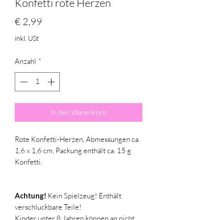
Konfetti rote Herzen
Preis
€ 2,99
inkl. USt
Anzahl
*
In den Warenkorb
Rote Konfetti-Herzen, Abmessungen ca.
1,6 x 1,6 cm, Packung enthält ca. 15 g
Konfetti.
Achtung!
Kein Spielzeug! Enthält
verschluckbare Teile!
Kinder unter 8 Jahren können an nicht