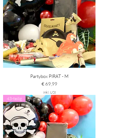
Partybox PIRAT - M
Preis
€ 69,99
inkl. USt
43-teilig