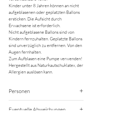
Kinder unter 8 Jahren können an nicht
aufgeblasenen oder geplatzten Ballons
ersticken. Die Aufsicht durch
Erwachsene ist erforderlich.
Nicht aufgeblasene Ballons sind von
Kindern fernzuhalten. Geplatzte Ballons
sind unverzüglich zu entfernen. Von den
Augen fernhalten.
Zum Aufblasen eine Pumpe verwenden!
Hergestellt aus Naturkautschuklatex, der
Allergien auslösen kann.
Personen
8
Eventuelle Abweichungen
Aufgrund von COVID 19
Versand
Lieferengpässen, kann es in seltenen