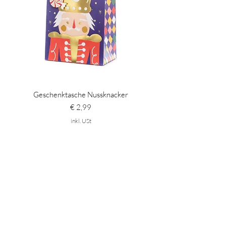
Geschenktasche Nussknacker
Preis
€ 2,99
inkl. USt