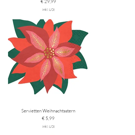
Preis
€ 29,99
inkl. USt
Servietten Weihnachtsstern
Preis
€ 5,99
inkl. USt